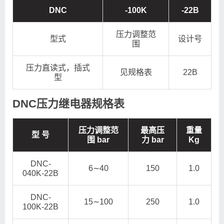
DNC
-100K
-22B
压力调整范
型式
设计号
围
压力直读式，插式
见规格表
22B
型
DNC压力继电器规格表
压力调整范
最高压
重量
型 号
围 bar
力 bar
Kg
DNC-
6∼40
150
1.0
040K-22B
DNC-
15∼100
250
1.0
100K-22B